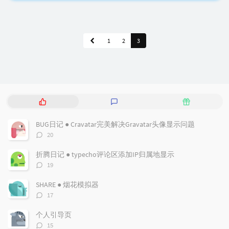
1
2
3
热
最
随
门
新
机
文
评
文
BUG日记 ● Cravatar完美解决Gravatar头像显示问题
章
论
章
评
20
论
数：
折腾日记 ● typecho评论区添加IP归属地显示
评
19
论
数：
SHARE ● 烟花模拟器
评
17
论
数：
个人引导页
评
15