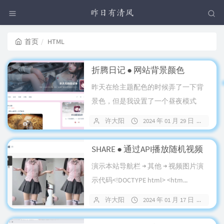
首页
HTML
折腾日记 ● 网站背景颜色
昨天在给主题配色的时候弄了一下背
景色，但是我设置了一个昼夜模式
（6-18点为白天），于是我就给黑夜
许大阳
2024 年 01 月 29 日
13
页面也...
SHARE ● 通过API播放随机视频
演示本站导航栏 ➜ 其他 ➜ 视频图片演
示代码<!DOCTYPE html> <htm...
许大阳
2024 年 01 月 17 日
12