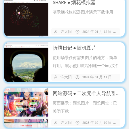
SHARE ● 烟花模拟器
演示烟花模拟器图片演示下载使用
许大阳
2024 年 01 月 12 日
17
折腾日记 ● 随机图片
使用场景任何需要图片的地方，简单
好用。演示使用教程创建一个img文件
夹添加更多图片至文件夹创建一个
许大阳
2024 年 01 月 11 日
15
php...
网站源码 ● 二次元个人导航引导页
页面展示：预览图片：预览网址：已
关闭下载
许大阳
2023 年 10 月 10 日
3 