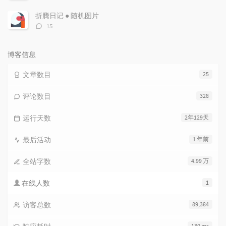
论
数：
折腾日记 ● 随机图片
评
15
论
数：
博客信息
文章数目
25
评论数目
328
运行天数
2年129天
最后活动
1 年前
全站字数
4.99 万
在线人数
1
访客总数
89,384
130 ms