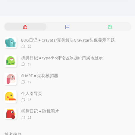
热
最
随
门
新
机
文
评
文
BUG日记 ● Cravatar完美解决Gravatar头像显示问题
章
论
章
评
20
论
数：
折腾日记 ● typecho评论区添加IP归属地显示
评
19
论
数：
SHARE ● 烟花模拟器
评
17
论
数：
个人引导页
评
15
论
数：
折腾日记 ● 随机图片
评
15
论
数：
博客信息