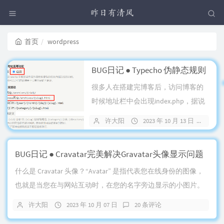
首页
wordpress
BUG日记 ● Typecho 伪静态规则
很多人在搭建完博客后，访问博客的
时候地址栏中会出现index.php，据说
不利于网站的SEO。那么如何去...
许大阳
2023 年 10 月 13 日
2 
BUG日记 ● Cravatar完美解决Gravatar头像显示问题
什么是 Cravatar 头像？“Avatar” 是指代表您在线身份的图像，
也就是当您在与网站互动时，在您的名字旁边显示的小图片。
“Cravatar” 是...
许大阳
2023 年 10 月 07 日
20 条评论