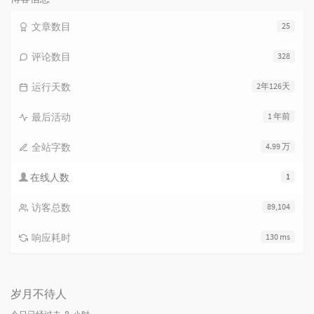
文章数目
25
评论数目
328
运行天数
2年126天
最后活动
1 年前
全站字数
4.99 万
在线人数
1
访客总数
89,104
响应耗时
130 ms
岁月不待人