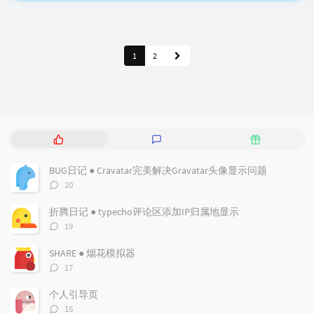
1
2
热
最
随
门
新
机
文
评
文
BUG日记 ● Cravatar完美解决Gravatar头像显示问题
章
论
章
评
20
论
数：
折腾日记 ● typecho评论区添加IP归属地显示
评
19
论
数：
SHARE ● 烟花模拟器
评
17
论
数：
个人引导页
评
15