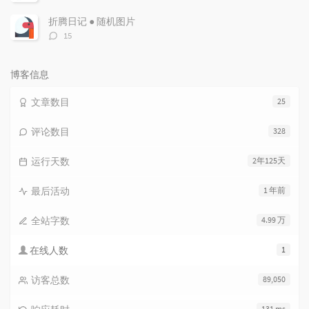
论
数：
折腾日记 ● 随机图片
评
15
论
数：
博客信息
文章数目
25
评论数目
328
运行天数
2年125天
最后活动
1 年前
全站字数
4.99 万
在线人数
1
访客总数
89,050
131 ms