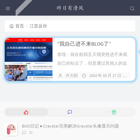
首页
江苏反诈
“我自己进不来BLOG了”
发现：就在前四五天我突然进不来我
自己的站点了，但是通过其他人的反
馈是可以进的，我自己的移动网络也
许大阳
2024 年 03 月 27 日
12
可以进入...
热
最
随
门
新
机
文
评
文
BUG日记 ● Cravatar完美解决Gravatar头像显示问题
章
论
章
评
20
论