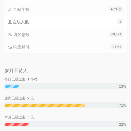
全站字数
4.99 万
在线人数
1
访客总数
89,073
响应耗时
94 ms
岁月不待人
3
今日已经过去
小时
13%
5
这周已经过去
天
71%
7
本月已经过去
天
22%