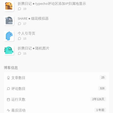
数：
折腾日记 ● typecho评论区添加IP归属地显示
评
19
论
数：
SHARE ● 烟花模拟器
评
17
论
数：
个人引导页
评
15
论
数：
折腾日记 ● 随机图片
评
15
论
数：
博客信息
文章数目
25
评论数目
328
运行天数
2年126天
最后活动
1 年前