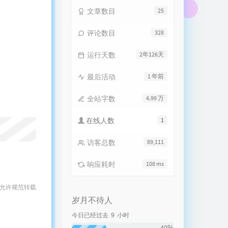
文章数目
25
评论数目
328
运行天数
2年126天
最后活动
1 年前
全站字数
4.99 万
在线人数
1
访客总数
89,111
响应耗时
108 ms
 允许规范转载
岁月不待人
9
今日已经过去
小时
40%