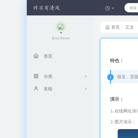
首页
正文
Brick Mover
首页
特色：
分类
很丑，页
胡言乱语
友链
演示：
许大阳的日记本
10
在线网址演
10
图片演示：