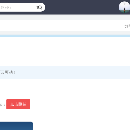
1
2
3
分
4
5
6
7
8
面云可动！
9
10
点击跳转
示：