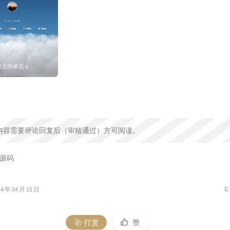
很丑的单页-1
内容需要评论回复后（审核通过）方可阅读。
源码
©
年 04 月 15 日
打赏
赞