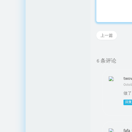
上一篇
6 条评论
twov
Octob
做了
回复
fafa