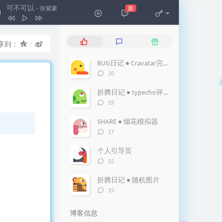
白羊
徐秉龙 / 沈以诚
可不可以
新
- 张紫豪
云烟成雨
房东的猫
可不可以
张紫豪
热
最
随
享到：
起风了
冯沁苑(买辣椒也用券)
门
新
机
文
评
文
纸短情长
烟把儿
BUG日记 ● Cravatar完美解决Gravatar头像显示问题
章
论
章
评
20
童话镇
暗杠
论
数：
折腾日记 ● typecho评论区添加IP归属地显示
姬和不如
隔壁老樊
评
19
买条街
唐语鸣 / Wya乌鸦
论
数：
SHARE ● 烟花模拟器
东西
林俊呈
评
17
论
空空如也
任然
数：
个人引导页
评
15
论
数：
折腾日记 ● 随机图片
评
15
论
数：
博客信息