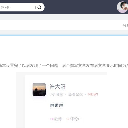
3
4
分
5
6
7
8
9
基本设置完了以后发现了一个问题：后台撰写文章发布后文章显示时间为
10