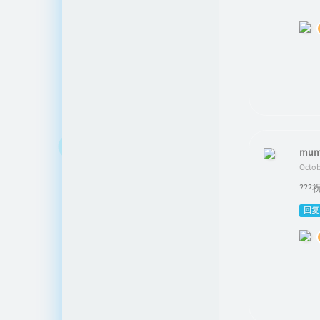
mum
Octob
??
回复