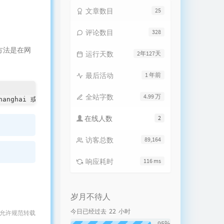
文章数目
25
评论数目
328
操作方法是在网
运行天数
2年127天
最后活动
1 年前
全站字数
4.99 万
a/Shanghai 或你需要的时区
在线人数
2
访客总数
89,164
响应耗时
116 ms
岁月不待人
22
今日已经过去
小时
 允许规范转载
95%