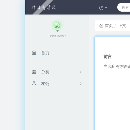
首页
正文
Brick Mover
首页
前言
当我所有东西
分类
胡言乱语
友链
许大阳的日记本
10
10