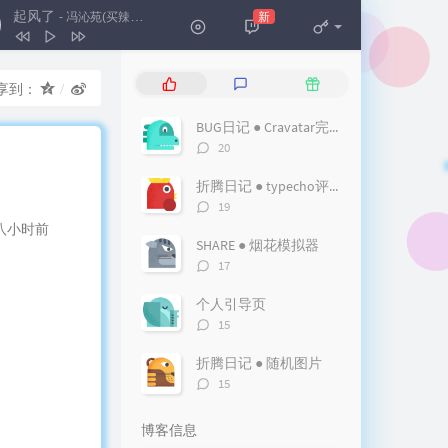
起风了
新
- 冯沁苑(买辣椒也用券)
可不可以
张紫豪
起风了
冯沁苑(买辣椒也用券)
热
最
随
享到：
纸短情长
烟把儿
门
新
机
文
评
文
童话镇
暗杠
BUG日记 ● Cravatar完美解决Gravatar头像显示问题
章
论
章
评
20
姬和不如
隔壁老樊
论
数：
折腾日记 ● typecho评论区添加IP归属地显示
买条街
唐语鸣 / Wya乌鸦
评
19
东西
林俊呈
论
八小时前
数：
SHARE ● 烟花模拟器
空空如也
任然
评
17
论
数：
个人引导页
评
15
论
数：
折腾日记 ● 随机图片
评
15
论
数：
博客信息