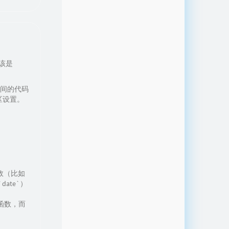
应该是
时间的代码
的时区设置。
生效（比如
`date`）
印函数，而